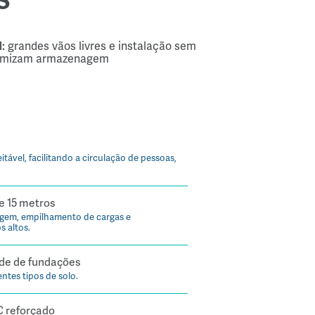
S
:
grandes vãos livres e instalação sem
timizam armazenagem
tável, facilitando a circulação de pessoas,
de 15 metros
gem, empilhamento de cargas e
 altos.
de de fundações
ntes tipos de solo.
C reforçado