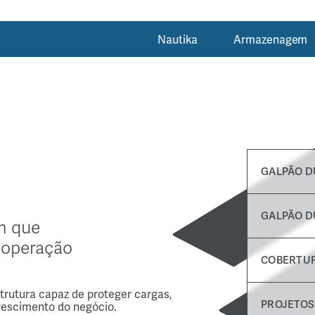
Nautika
Armazenagem
GALPÃO D
GALPÃO D
m
que
operação
COBERTUR
trutura
capaz
de
proteger
cargas,
PROJETOS
rescimento
do
negócio.