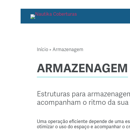
Início » Armazenagem
A
R
M
A
Z
E
N
A
G
E
M
Estruturas
para
armazenage
acompanham
o
ritmo
da
sua
Uma
operação
eficiente
depende
de
uma
es
otimizar
o
uso
do
espaço
e
acompanhar
o
c